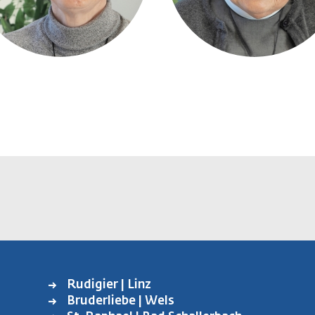
Rudigier | Linz
FUSSBEREICH L
Bruderliebe | Wels
INKS