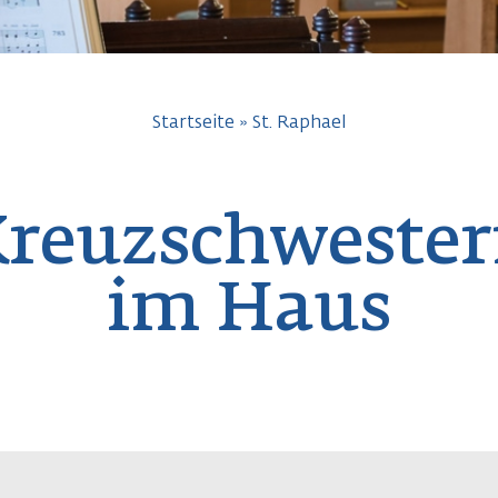
avigation
Startseite
St. Raphael
reuzschweste
im Haus