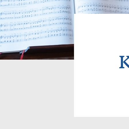
Pfadn
K