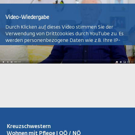
Video-Wiedergabe
Durch Klicken auf dieses Video stimmen Sie der
Verwendung von Drittcookies durch YouTube zu. Es
werden personenbezogene Daten wie z.B. Ihre IP-
Adresse und Ihr Browsertyp an die Server von YouTube
übermittelt. Dies ist für das Abspielen des Videos
erforderlich. Sie können diese Einwilligung jederzeit
widerrufen, wodurch Sie aber das Video nicht mehr
abspielen können.
Nähere Informationen finden Sie in unserer
Datenschutzerklärung:
https://dev.x-tention.at/datenschutzerklärung
Kreuzschwestern
Wohnen mit Pflege | OÖ / NÖ