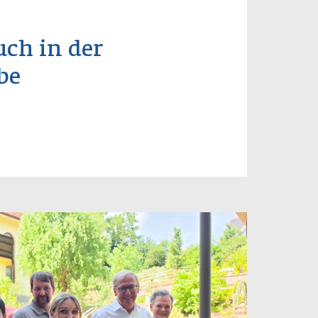
ch in der
be