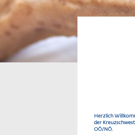
Herzlich Willko
der Kreuzschwest
OÖ/NÖ.