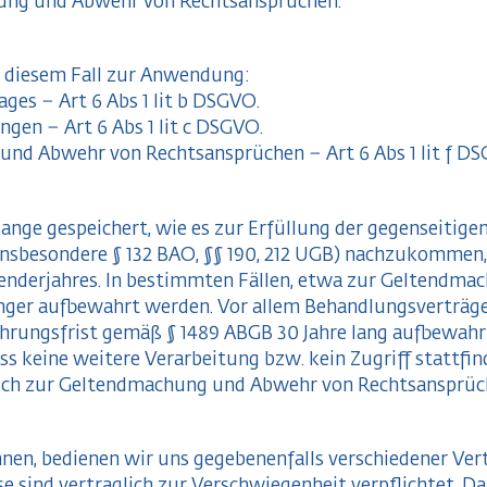
ung und Abwehr von Rechtsansprüchen.
 diesem Fall zur Anwendung:
ges – Art 6 Abs 1 lit b DSGVO.
ngen – Art 6 Abs 1 lit c DSGVO.
nd Abwehr von Rechtsansprüchen – Art 6 Abs 1 lit f DS
nge gespeichert, wie es zur Erfüllung der gegenseitigen 
nsbesondere § 132 BAO, §§ 190, 212 UGB) nachzukommen, 
lenderjahres. In bestimmten Fällen, etwa zur Geltendm
änger aufbewahrt werden. Vor allem Behandlungsvertr
hrungsfrist gemäß § 1489 ABGB 30 Jahre lang aufbewahr
s keine weitere Verarbeitung bzw. kein Zugriff stattfin
ich zur Geltendmachung und Abwehr von Rechtsansprüc
en, bedienen wir uns gegebenenfalls verschiedener Vertr
e sind vertraglich zur Verschwiegenheit verpflichtet. D