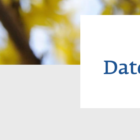
Pfadn
Dat